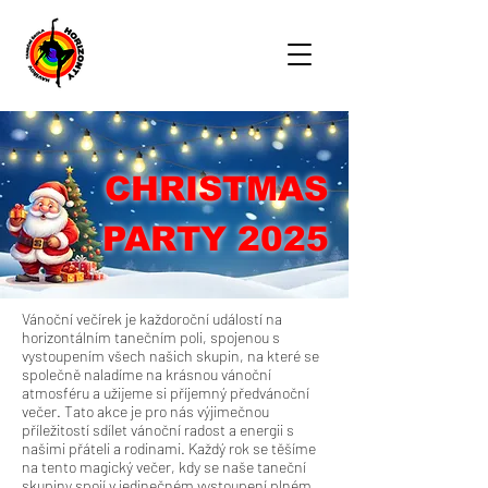
CHRISTMAS
PARTY 2025
Vánoční večírek je každoroční událostí na
horizontálním tanečním poli, spojenou s
vystoupením všech našich skupin, na které se
společně naladíme na krásnou vánoční
atmosféru a užijeme si příjemný předvánoční
večer. Tato akce je pro nás výjimečnou
příležitostí sdílet vánoční radost a energii s
našimi přáteli a rodinami. Každý rok se těšíme
na tento magický večer, kdy se naše taneční
skupiny spojí v jedinečném vystoupení plném