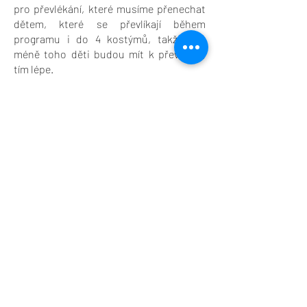
pro převlékání, které musíme přenechat
dětem, které se převlíkají během
programu i do 4 kostýmů, takže čím
méně toho děti budou mít k převlíkání,
tím lépe.
Nedávejte dětem s sebou nic
cenného!!!
Nedávejte jim mobilní
telefony, tablety, drahé šperky, které by si
musely sundat a odložit v šatně. Bude
tam opravdu velká spousta lidí. Děti mají
věci na hromadě, mají v nich nepořádek,
rychle se někde něco ztratí, spadne
někomu cizímu do tašky, a neštěstí je na
světě.
PROGRAM AKCE