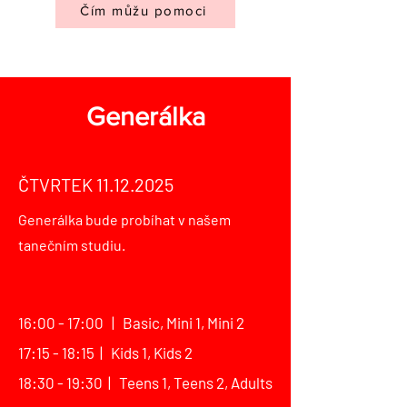
Čím můžu pomoci
Generálka
ČTVRTEK
11.12.2025
Generálka bude probíhat
v našem
tanečním studiu.
16:00 - 17:00 | Basic, Mini 1, Mini 2
17:15 - 18:15 | Kids 1, Kids 2
18:30 - 19:30 | Teens 1, Teens 2, Adults