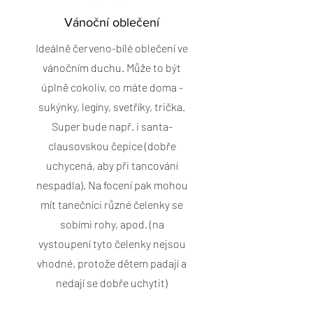
Vánoční oblečení
Ideálně červeno-bílé oblečení ve
vánočním duchu. Může to být
úplně cokoliv, co máte doma -
sukýnky, legíny, svetříky, trička.
Super bude např. i santa-
clausovskou čepice (dobře
uchycená, aby při tancování
nespadla). Na focení pak mohou
mít tanečníci různé čelenky se
sobími rohy, apod. (na
vystoupení tyto čelenky nejsou
vhodné, protože dětem padají a
nedají se dobře uchytit)