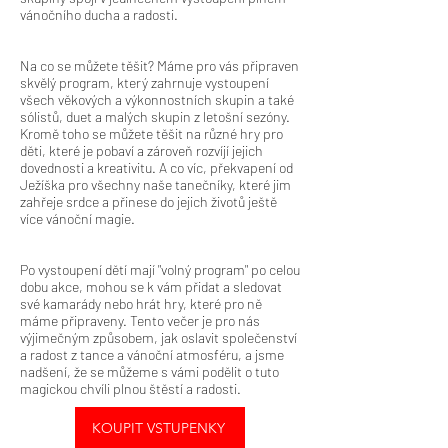
vánočního ducha a radosti.
Na co se můžete těšit? Máme pro vás připraven
skvělý program, který zahrnuje vystoupení
všech věkových a výkonnostních skupin a také
sólistů, duet a malých skupin z letošní sezóny.
Kromě toho se můžete těšit na různé hry pro
děti, které je pobaví a zároveň rozvíjí jejich
dovednosti a kreativitu. A co víc, překvapení od
Ježíška pro všechny naše tanečníky, které jim
zahřeje srdce a přinese do jejich životů ještě
více vánoční magie.
Po vystoupení dětí mají "volný program" po celou
dobu akce, mohou se k vám přidat a sledovat
své kamarády nebo hrát hry, které pro ně
máme připraveny. Tento večer je pro nás
výjimečným způsobem, jak oslavit společenství
a radost z tance a vánoční atmosféru, a jsme
nadšení, že se můžeme s vámi podělit o tuto
magickou chvíli plnou štěstí a radosti.
KOUPIT VSTUPENKY