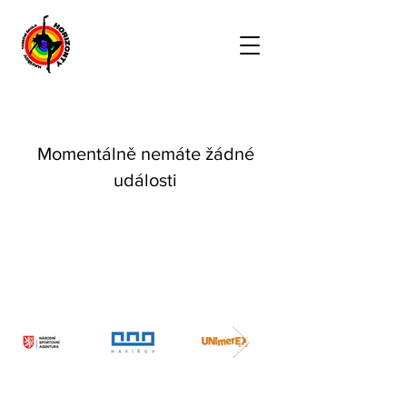
Momentálně nemáte žádné
události
SPONZOŘI A PARTNEŘI
Taneční škola Horiznty Havířov, z.s. obdržela