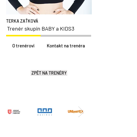
TERKA ZAŤKOVÁ
Trenér skupin BABY a KIDS3
O trenérovi
Kontakt na trenéra
ZPĚT NA TRENÉRY
SPONZOŘI A PARTNEŘI
Taneční škola Horiznty Havířov, z.s. obdržela
v roce 2026 dotaci od Národní Sportovní