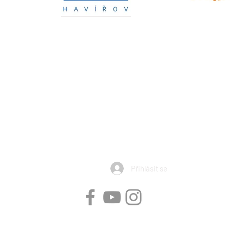
Horiznty Havířov, z.s. obdržela v roce 2026 dotaci od Národní Sp
Výše dotace: 441.200 Kč
ní aktivity dětí a mládeže ve věku 4 až 19 let nebo zabezpečení s
 příjemce dotace realizující sportovní aktivity dětí a mládeže ve
souladus platnými a registrovanými stanovami
 v rámci uvedeného projektu byla podpořena z prostředků Národn
Přihlásit se
Obchodní podmínky - prodej vstupenek
|
Obchodní podmínky - prodej zboží