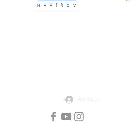
Horiznty Havířov, z.s. obdržela v roce 2026 dotaci od Národní Sp
Výše dotace: 441.200 Kč
ní aktivity dětí a mládeže ve věku 4 až 19 let nebo zabezpečení s
 příjemce dotace realizující sportovní aktivity dětí a mládeže ve
souladus platnými a registrovanými stanovami
 v rámci uvedeného projektu byla podpořena z prostředků Národn
Přihlásit se
Obchodní podmínky - prodej vstupenek
|
Obchodní podmínky - prodej zboží