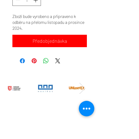
Zboží bude vyrobeno a připraveno k
odběru na přelomu listopadu a prosince
2024.
Předobjednávka
SPONZOŘI A PARTNEŘI
Taneční škola Horiznty Havířov, z.s. obdržela
v roce 2026 dotaci od Národní Sportovní
Agentury
Výše dotace: 441.200 Kč
Účel dotace: sportovní aktivity dětí a