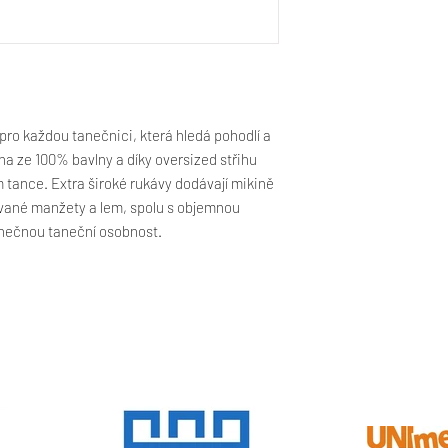
nepřesahuje 60 mi
pokud je textil opa
než uvedeným zde, 
ro každou tanečnici, která hledá pohodlí a
ena ze 100% bavlny a díky oversized střihu
 tance. Extra široké rukávy dodávají mikině
ované manžety a lem, spolu s objemnou
inečnou taneční osobnost.
SPONZOŘI A PARTNEŘI