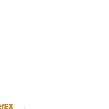
nut
třen štítkem s přísnějším označením,
řiďte se jím.