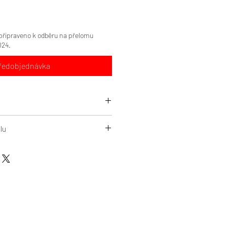
 připraveno k odběru na přelomu
024.
ředobjednávka
), kartáčovaná fleecová organická
lu
 na max. 30°C, před prvním použitím
šičce
til přes potisk
ejte textil v pračce
vní prací prostředky, textil chemicky
te
ný prací program, který pokud možno