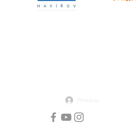
Horiznty Havířov, z.s. obdržela v roce 2026 dotaci od Národní Sp
Výše dotace: 441.200 Kč
ní aktivity dětí a mládeže ve věku 4 až 19 let nebo zabezpečení s
 příjemce dotace realizující sportovní aktivity dětí a mládeže ve
souladus platnými a registrovanými stanovami
 v rámci uvedeného projektu byla podpořena z prostředků Národn
Přihlásit se
Obchodní podmínky - prodej vstupenek
|
Obchodní podmínky - prodej zboží