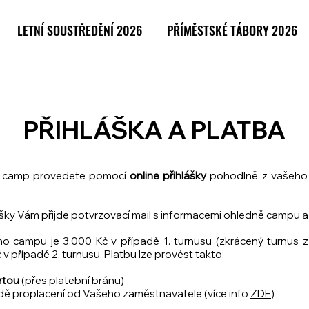
LETNÍ SOUSTŘEDĚNÍ 2026
PŘÍMĚSTSKÉ TÁBORY 2026
PŘIHLÁŠKA A PLATBA
na camp provedete pomocí
online přihlášky
pohodlně z vašeho 
ášky Vám přijde potvrzovací mail s informacemi ohledně campu a
o campu je 3.000 Kč v případě 1. turnusu (zkrácený turnus 
 v případě 2. turnusu. Platbu lze provést takto:
rtou
(přes platební bránu)
dě proplacení od Vašeho zaměstnavatele (více info
ZDE
)