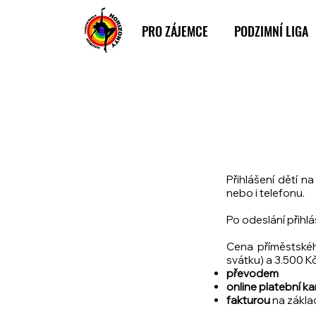
PRO ZÁJEMCE
PODZIMNÍ LIGA
Přihlášení dětí 
nebo i telefonu.
Po odeslání přihl
Cena příměstskéh
svátku) a 3.500 Kč
převodem
online platební ka
fakturou
na zákla