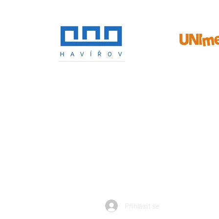
Horiznty Havířov, z.s. obdržela v roce 2026 dotaci od Národní Sp
Výše dotace: 441.200 Kč
ní aktivity dětí a mládeže ve věku 4 až 19 let nebo zabezpečení s
 příjemce dotace realizující sportovní aktivity dětí a mládeže ve
souladus platnými a registrovanými stanovami
 v rámci uvedeného projektu byla podpořena z prostředků Národn
Přihlásit se