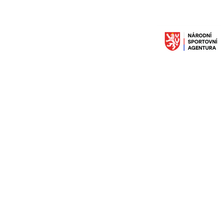
Taneční škola 
Účel dotace: sportov
a organizační funkce
Činnost organizace