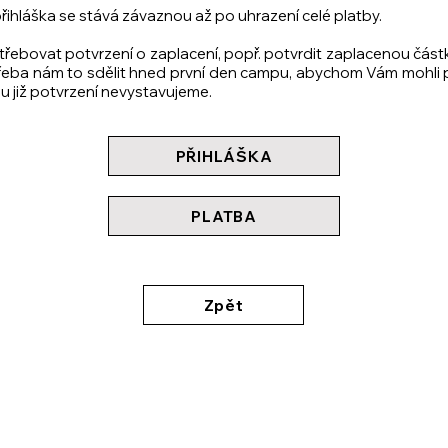
ihláška se stává závaznou až po uhrazení celé platby.
ebovat potvrzení o zaplacení, popř. potvrdit zaplacenou část
třeba nám to sdělit hned první den campu, abychom Vám mohli p
 již potvrzení nevystavujeme.
PŘIHLÁŠKA
PLATBA
Zpět
SPONZOŘI A PARTNEŘI