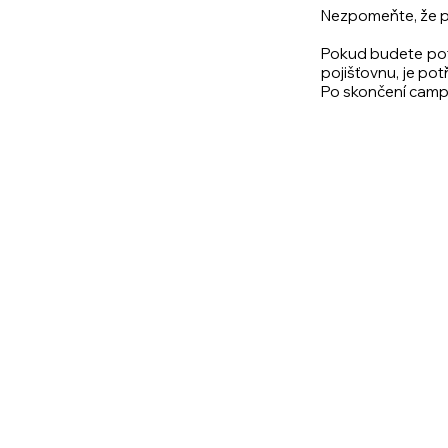
Nezpomeňte, že př
Pokud budete potř
pojišťovnu, je po
Po skončení campu