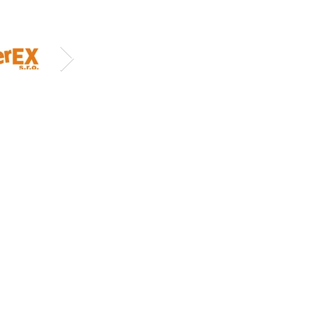
ortovní Agentury
portovní, tělovýchovné
 věku od 4 do 19 let v
í sportovní agentury