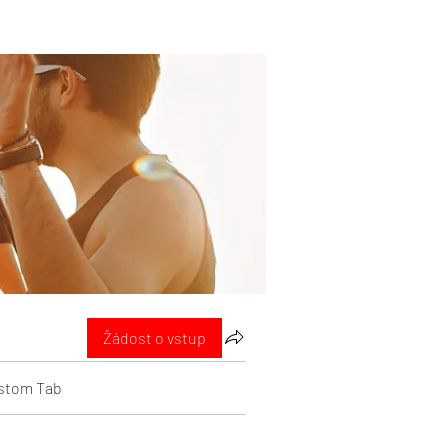
Žádost o vstup
stom Tab