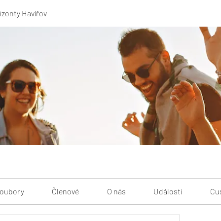
izonty Havířov
oubory
Členové
O nás
Události
Cu