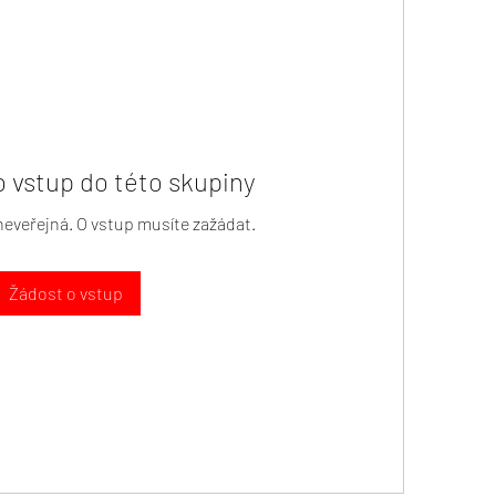
o vstup do této skupiny
neveřejná. O vstup musíte zažádat.
Žádost o vstup