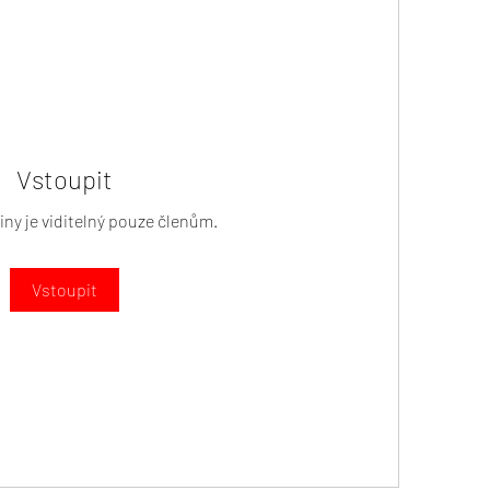
Vstoupit
ny je viditelný pouze členům.
Vstoupit