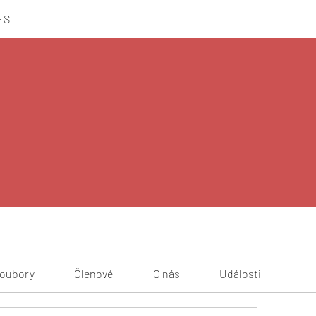
EST
oubory
Členové
O nás
Události