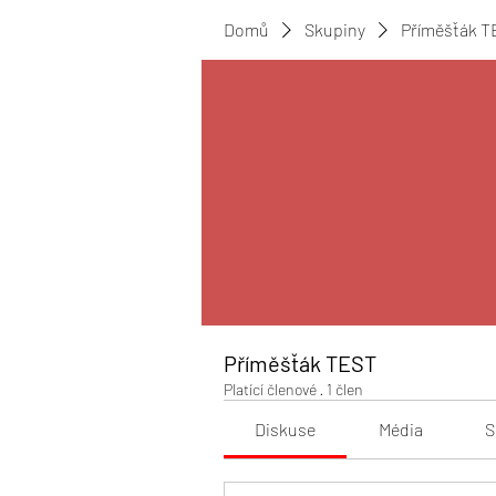
Domů
Skupiny
Příměšťák T
Příměšťák TEST
Platící členové
·
1 člen
Diskuse
Média
S